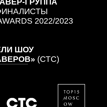
ОУ
В»
(СТС)