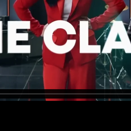
Ы
КА
БОЛЬШОГО