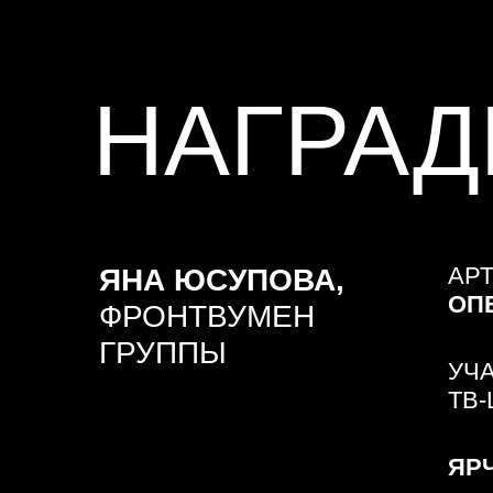
ОПЕРНО
ФРОНТВУМЕН
ГРУППЫ
УЧАСТН
ТВ-ШОУ:
ЯРЧЕ З
НУ-КА, 
(РОССИЯ